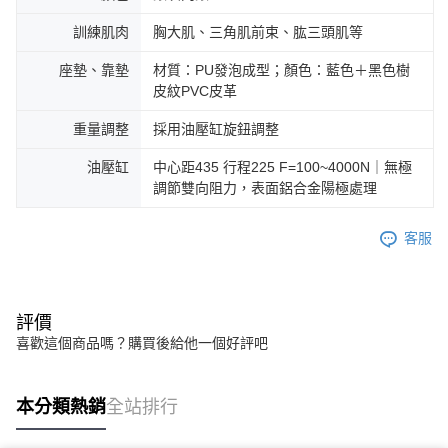
訓練肌肉
胸大肌、三角肌前束、肱三頭肌等
座墊、靠墊
材質：PU發泡成型；顏色：藍色＋黑色樹
皮紋PVC皮革
重量調整
採用油壓缸旋鈕調整
油壓缸
中心距435 行程225 F=100~4000N｜無極
調節雙向阻力，表面鋁合金陽極處理
客服
評價
喜歡這個商品嗎？購買後給他一個好評吧
本分類熱銷
全站排行