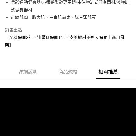
街口支付
樂齡運動健身器材/銀髮樂齡専用器材/油壓缸式健身器材/液壓缸
式健身器材
悠遊付
訓練肌肉：胸大肌、三角肌前束、肱三頭肌等
全盈+PAY
銷售重點
AFTEE先享後付
【全機保固2年，油壓缸保固1年，皮革耗材不列入保固｜商用骨
相關說明
架】
【關於「AFTEE先享後付」】
ATM付款
AFTEE先享後付是「在收到商品之後才付款」的支付方式。 讓您購物簡單
便利好安心！
１．簡單：不需註冊會員、不需綁卡、不需儲值。
運送方式
２．便利：只要手機號碼，簡訊認證，即可結帳。
詳細說明
商品規格
相關推薦
３．安心：先確認商品／服務後，再付款。
小型商品提供宅配服務；大型商品到府安裝（不含宜花東、偏遠地
區及離島，另行報價約3000–6000元)
【「AFTEE先享後付」結帳流程】
１．於結帳方式選擇「AFTEE先享後付」後，將跳轉至「AFTEE先享後付」
免運費
結帳頁面，進行簡訊認證並確認金額後，即可完成結帳。
２．訂單成立數日內，您將收到繳費通知簡訊。
３．收到繳費通知簡訊後14天內，點擊此簡訊中的連結，可透過四大超商／
ATM／網路銀行／等多元方式進行付款，方視為交易完成。
※ 請注意：結帳手續完成當下不需立刻繳費，但若您需要取消訂單，請聯絡
購買商品的店家。未經商家同意取消之訂單仍視為有效，需透過AFTEE先享
後付繳納相關費用。