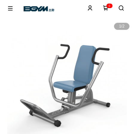
0
1
/
2