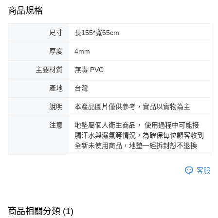
※ 交易是否成功請以「AFTEE先享後付 」之結帳頁面顯示為準，若有關於
是否繳費成功／繳費後需取消欲退款等相關疑問，請聯繫「AFTEE先享後付
商品規格
客戶支援中心」
https://netprotections.freshdesk.com/support/home
尺寸
長155*寬65cm
【注意事項】
１．透過由恩沛科技股份有限公司提供之「AFTEE先享後付」服務完成之交
厚度
4mm
易，需依本服務之必要範圍內提供個人資料，並將交易相關給付款項請求債
權轉讓予恩沛科技股份有限公司。
主要材質
無毒 PVC
２．關於個人資料處理事宜，請瀏覽以下網址：
https://aftee.tw/terms/#terms3
３．未成年的使用者請事先徵得法定代理人或監護人之同意方可使用
產地
台灣
「AFTEE先享後付」，若未經同意申辦者引起之損失，本公司不負相關責
任。
說明
本產品圖片僅供參考，實品以實物為主
４．使用「AFTEE先享後付」時，將依據個別帳號之用戶狀況，依本公司即
時審查核予不同之上限額度；若仍有額度不足之情形，本公司將視審查結果
注意
地墊屬個人衛生商品， 使用過程中可能接
請求用戶進行身份認證。
觸汗水與濕氣等情況，為確保每位顧客收到
５．嚴禁一人註冊多個帳號或使用他人資訊註冊。若發現惡意使用之情形，
全新未使用商品，地墊一經拆封恕不退換
恩沛科技股份有限公司將有權停止該用戶之使用額度並採取法律行動。
客服
商品相關分類 (1)