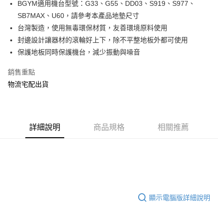
街口支付
BGYM適用機台型號：G33、G55、DD03、S919、S977、
SB7MAX、U60，請參考本產品地墊尺寸
悠遊付
台灣製造，使用無毒環保材質，友善環境原料使用
全盈+PAY
封邊設計讓器材的滾輪好上下，除不平整地板外都可使用
保護地板同時保護機台，減少振動與噪音
AFTEE先享後付
相關說明
銷售重點
【關於「AFTEE先享後付」】
物流宅配出貨
ATM付款
AFTEE先享後付是「在收到商品之後才付款」的支付方式。 讓您購物簡單
便利好安心！
１．簡單：不需註冊會員、不需綁卡、不需儲值。
運送方式
２．便利：只要手機號碼，簡訊認證，即可結帳。
３．安心：先確認商品／服務後，再付款。
小型商品提供宅配服務；大型商品到府安裝（不含宜花東、偏遠地
詳細說明
商品規格
相關推薦
區及離島，另行報價約3000–6000元)
【「AFTEE先享後付」結帳流程】
１．於結帳方式選擇「AFTEE先享後付」後，將跳轉至「AFTEE先享後付」
免運費
結帳頁面，進行簡訊認證並確認金額後，即可完成結帳。
２．訂單成立數日內，您將收到繳費通知簡訊。
３．收到繳費通知簡訊後14天內，點擊此簡訊中的連結，可透過四大超商／
ATM／網路銀行／等多元方式進行付款，方視為交易完成。
※ 請注意：結帳手續完成當下不需立刻繳費，但若您需要取消訂單，請聯絡
顯示電腦版詳細說明
購買商品的店家。未經商家同意取消之訂單仍視為有效，需透過AFTEE先享
後付繳納相關費用。