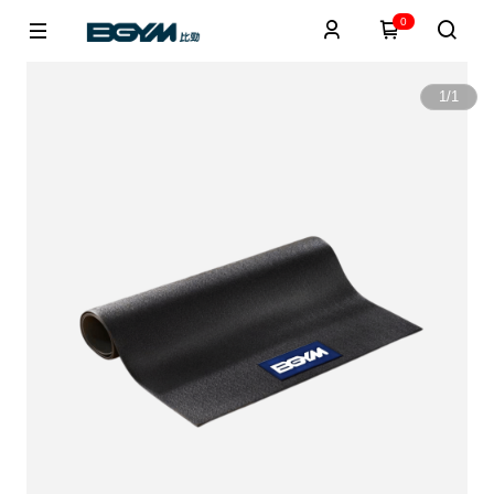
0
1
/
1