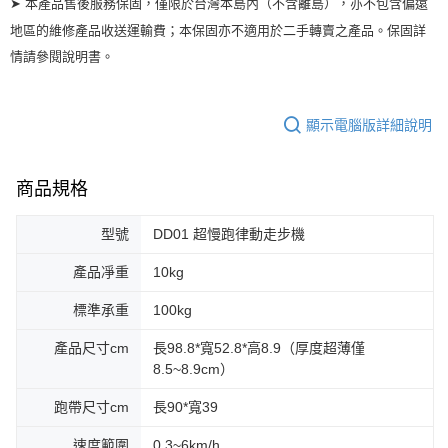
➤ 本產品售後服務保固，僅限於台灣本島內（不含離島），亦不包含偏遠
地區的維修產品收送運輸費；本保固亦不適用於二手轉賣之產品。保固詳
情請參閱說明書。
顯示電腦版詳細說明
商品規格
型號
DD01 超慢跑律動走步機
產品凈重
10kg
標準承重
100kg
產品尺寸cm
長98.8*寬52.8*高8.9（厚度超薄僅
8.5~8.9cm）
跑帶尺寸cm
長90*寬39
速度範圍
0.3~6km/h