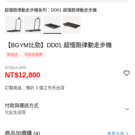
超慢跑律動走步機系列：DD01 超慢跑律動走步機
【BGYM比勁】DD01 超慢跑律動走步機
買就送
宅配免運費
NT$14,999
NT$12,800
訂製商品：預計 3 個工作天出貨
付款與運送方式
宅配免運費
付款方式
信用卡一次付款
商品加價購 (4)
查看全部