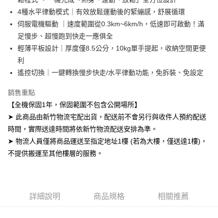
運送方式
２．便利：只要手機號碼，簡訊認證，即可結帳。
4種水平律動模式｜有效放鬆運動後的緊繃感，舒展循環
３．安心：先確認商品／服務後，再付款。
小型商品提供宅配服務；大型商品到府安裝（不含宜花東、偏遠地
伺服電機驅動 ｜速度範圍從0.3km~6km/h，低速即可啟動！滿
區及離島，另行報價約3000–6000元)
【「AFTEE先享後付」結帳流程】
足慢步、超慢跑到快走一應俱全
１．於結帳方式選擇「AFTEE先享後付」後，將跳轉至「AFTEE先享後付」
免運費
輕薄平板設計｜厚度僅8.5公分，10kg單手提起，收納空間更便
結帳頁面，進行簡訊認證並確認金額後，即可完成結帳。
２．訂單成立數日內，您將收到繳費通知簡訊。
利
３．收到繳費通知簡訊後14天內，點擊此簡訊中的連結，可透過四大超商／
遙控切換｜一鍵轉換慢步快走/水平律動功能，免拆裝、免設定
ATM／網路銀行／等多元方式進行付款，方視為交易完成。
※ 請注意：結帳手續完成當下不需立刻繳費，但若您需要取消訂單，請聯絡
銷售重點
購買商品的店家。未經商家同意取消之訂單仍視為有效，需透過AFTEE先享
後付繳納相關費用。
【全機保固1年，保固範圍不包含公開場所】
※ 交易是否成功請以「AFTEE先享後付 」之結帳頁面顯示為準，若有關於
➤ 此商品由新竹物流宅配出貨，配送前不會另行與收件人預約配送
是否繳費成功／繳費後需取消欲退款等相關疑問，請聯繫「AFTEE先享後付
時間，實際送達時間將依新竹物流配送安排為準。
客戶支援中心」
https://netprotections.freshdesk.com/support/home
➤ 物流人員僅將商品運送至指定地址1樓 (若為大樓，僅送達1樓)，
【注意事項】
不提供搬運至其他樓層的服務。
１．透過由恩沛科技股份有限公司提供之「AFTEE先享後付」服務完成之交
易，需依本服務之必要範圍內提供個人資料，並將交易相關給付款項請求債
權轉讓予恩沛科技股份有限公司。
２．關於個人資料處理事宜，請瀏覽以下網址：
https://aftee.tw/terms/#terms3
詳細說明
商品規格
相關推薦
３．未成年的使用者請事先徵得法定代理人或監護人之同意方可使用
「AFTEE先享後付」，若未經同意申辦者引起之損失，本公司不負相關責
任。