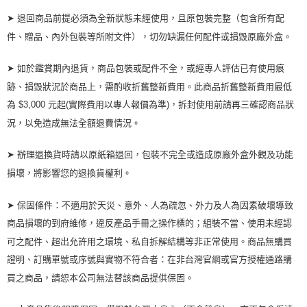
➤ 退回商品前提必須為全新狀態未經使用，且原包裝完整（包含所有配
件、贈品、內外包裝等所附文件），切勿缺漏任何配件或損毀原廠外盒。
➤ 如於鑑賞期內退貨，商品包裝或配件不全，或經專人評估已有使用痕
跡、損毀狀況於商品上，需酌收折舊整新費用。此商品折舊整新費用最低
為 $3,000 元起(實際費用以專人報價為準)，拆封使用前請再三確認商品狀
況，以免造成無法全額退費情況。
➤ 辦理退換貨時請以原紙箱退回，包裝不完全或造成原廠外盒外觀及功能
損壞，將影響您的退換貨權利。
➤ 保固條件：不適用於天災、意外、人為疏忽、外力及人為因素破壞導致
商品損壞的到府維修，違反產品手冊之操作標的；組裝不當、使用未經認
可之配件、超出允許用之環境、私自拆解結構等非正常使用。商品無購買
證明、訂購單號或序號與實物不符合者：在非台灣官網或官方授權通路購
買之商品，請恕本公司無法替該商品提供保固。