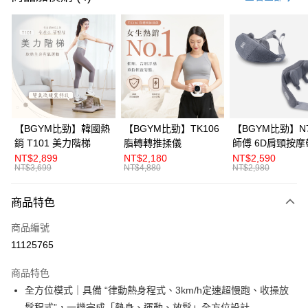
信用卡分期付款
3 期 0 利率 每期
NT$4,266
21家銀行
6 期 0 利率 每期
NT$2,133
21家銀行
合作金庫商業銀行
第一商業銀行
華南商業銀行
彰化商業銀行
12 期 0 利率 每期
NT$1,066
21家銀行
合作金庫商業銀行
第一商業銀行
上海商業儲蓄銀行
台北富邦商業銀行
華南商業銀行
彰化商業銀行
合作金庫商業銀行
第一商業銀行
LINE Pay
國泰世華商業銀行
兆豐國際商業銀行
上海商業儲蓄銀行
台北富邦商業銀行
華南商業銀行
彰化商業銀行
臺灣中小企業銀行
台中商業銀行
國泰世華商業銀行
兆豐國際商業銀行
【BGYM比勁】韓國熱
【BGYM比勁】TK106
【BGYM比勁】N7
Apple Pay
上海商業儲蓄銀行
台北富邦商業銀行
匯豐（台灣）商業銀行
華泰商業銀行
臺灣中小企業銀行
台中商業銀行
銷 T101 美力階梯
脂轉轉推揉儀
師傅 6D肩頸按摩
國泰世華商業銀行
兆豐國際商業銀行
聯邦商業銀行
遠東國際商業銀行
匯豐（台灣）商業銀行
華泰商業銀行
NT$2,899
NT$2,180
NT$2,590
街口支付
臺灣中小企業銀行
台中商業銀行
元大商業銀行
永豐商業銀行
NT$3,699
NT$4,880
NT$2,980
聯邦商業銀行
遠東國際商業銀行
匯豐（台灣）商業銀行
華泰商業銀行
玉山商業銀行
星展（台灣）商業銀行
悠遊付
元大商業銀行
永豐商業銀行
聯邦商業銀行
遠東國際商業銀行
台新國際商業銀行
中國信託商業銀行
玉山商業銀行
星展（台灣）商業銀行
商品特色
元大商業銀行
永豐商業銀行
台灣樂天信用卡公司
全盈+PAY
台新國際商業銀行
中國信託商業銀行
玉山商業銀行
星展（台灣）商業銀行
商品編號
台灣樂天信用卡公司
台新國際商業銀行
中國信託商業銀行
AFTEE先享後付
11125765
台灣樂天信用卡公司
相關說明
【關於「AFTEE先享後付」】
商品特色
ATM付款
AFTEE先享後付是「在收到商品之後才付款」的支付方式。 讓您購物簡單
全方位模式｜具備 “律動熱身程式、3km/h定速超慢跑、收操放
便利好安心！
１．簡單：不需註冊會員、不需綁卡、不需儲值。
鬆程式”，一機完成「熱身、運動、放鬆」全方位設計