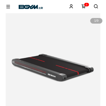
0
1
/
9