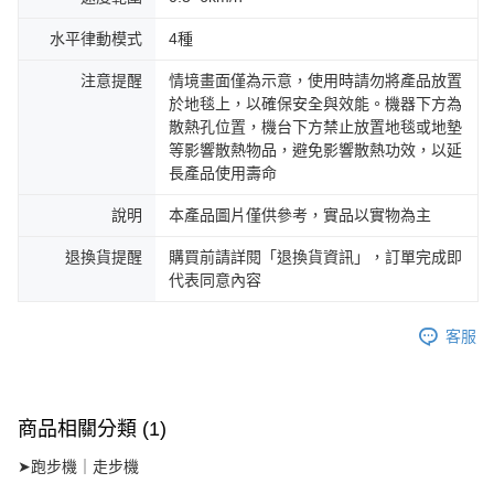
水平律動模式
4種
注意提醒
情境畫面僅為示意，使用時請勿將產品放置
於地毯上，以確保安全與效能。機器下方為
散熱孔位置，機台下方禁止放置地毯或地墊
等影響散熱物品，避免影響散熱功效，以延
長產品使用壽命
說明
本產品圖片僅供參考，實品以實物為主
退換貨提醒
購買前請詳閱「退換貨資訊」，訂單完成即
代表同意內容
客服
商品相關分類 (1)
➤跑步機｜走步機