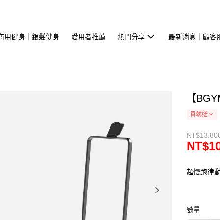
商用健身｜銀髮健身
愛用者推薦
熱門分享
最新消息｜顧客
【BG
買就送
NT$13,80
NT$10
超慢跑律動
數量