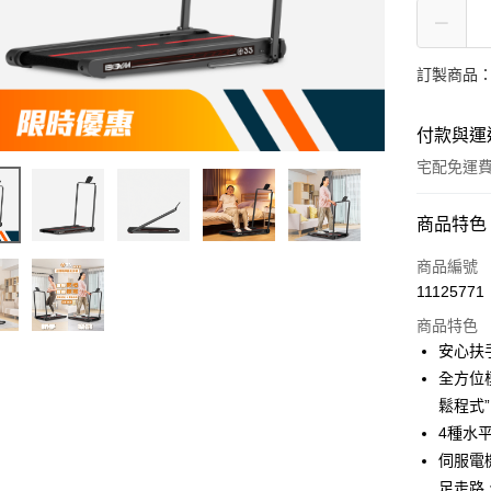
訂製商品：
付款與運
宅配免運
付款方式
商品特色
信用卡一
商品編號
11125771
信用卡分
商品特色
3 期 
安心扶
6 期 
合作金
全方位
華南商
12 期
鬆程式
合作金
上海商
華南商
4種水
合作金
LINE Pay
國泰世
上海商
伺服電機
華南商
臺灣中
國泰世
Apple Pay
上海商
足走路
匯豐（