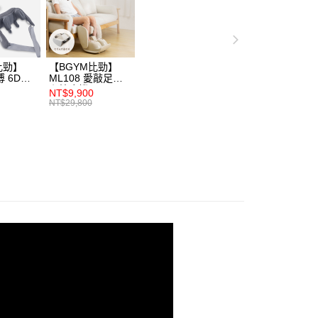
繳納相關費用。
否成功請以「AFTEE先享後付 」之結帳頁面顯示為準，若有關於
功／繳費後需取消欲退款等相關疑問，請聯繫「AFTEE先享後
援中心」
https://netprotections.freshdesk.com/support/home
比勁】
【BGYM比勁】
項】
傅 6D肩
ML108 愛敲足揉
恩沛科技股份有限公司提供之「AFTEE先享後付」服務完成之
腿按摩機
NT$9,900
依本服務之必要範圍內提供個人資料，並將交易相關給付款項請
NT$29,800
讓予恩沛科技股份有限公司。
個人資料處理事宜，請瀏覽以下網址：
ee.tw/terms/#terms3
年的使用者請事先徵得法定代理人或監護人之同意方可使用
E先享後付」，若未經同意申辦者引起之損失，本公司不負相關責
AFTEE先享後付」時，將依據個別帳號之用戶狀況，依本公司
核予不同之上限額度；若仍有額度不足之情形，本公司將視審查
用戶進行身份認證。
一人註冊多個帳號或使用他人資訊註冊。若發現惡意使用之情
科技股份有限公司將有權停止該用戶之使用額度並採取法律行