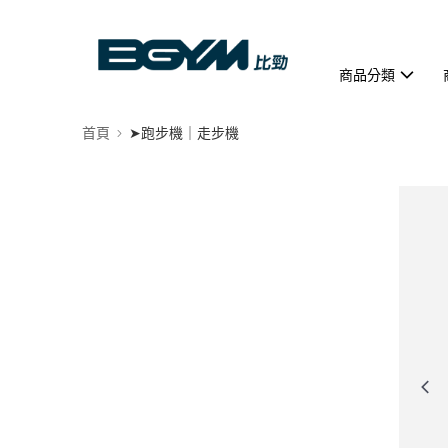
商品分類
首頁
➤跑步機｜走步機