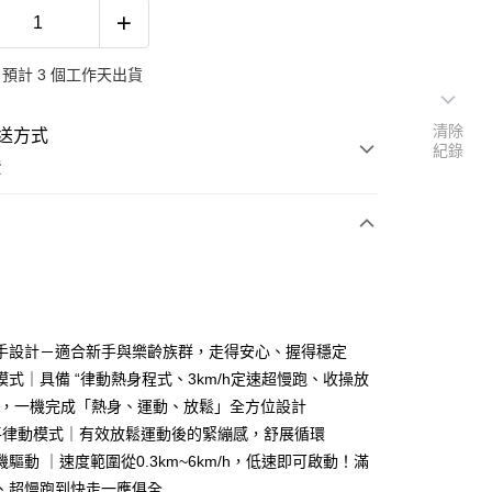
預計 3 個工作天出貨
清除
送方式
紀錄
費
次付款
期付款
0 利率 每期
NT$4,600
21家銀行
手設計－適合新手與樂齡族群，走得安心、握得穩定
0 利率 每期
NT$2,300
21家銀行
庫商業銀行
第一商業銀行
模式｜具備 “律動熱身程式、3km/h定速超慢跑、收操放
業銀行
彰化商業銀行
 0 利率 每期
NT$1,150
21家銀行
”，一機完成「熱身、運動、放鬆」全方位設計
庫商業銀行
第一商業銀行
業儲蓄銀行
台北富邦商業銀行
業銀行
彰化商業銀行
平律動模式｜有效放鬆運動後的緊繃感，舒展循環
庫商業銀行
第一商業銀行
華商業銀行
兆豐國際商業銀行
業儲蓄銀行
台北富邦商業銀行
驅動 ｜速度範圍從0.3km~6km/h，低速即可啟動！滿
業銀行
彰化商業銀行
小企業銀行
台中商業銀行
華商業銀行
兆豐國際商業銀行
業儲蓄銀行
台北富邦商業銀行
、超慢跑到快走一應俱全
台灣）商業銀行
華泰商業銀行