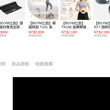
先享後付
※ 交易是
是否繳費成
付客戶支
BGYM比勁】健
【BGYM比勁】韓
【BGYM比勁】
【BGYM
【注意事
器材專用加厚
國熱銷 T101 美力
TK106 脂轉轉推揉
N77 頸師
１．透過由
mm小地墊
階梯
儀
頸按摩帶
$950
NT$2,899
NT$2,180
NT$2,590
交易，需
55×65cm) -台灣
$985
NT$3,699
NT$4,880
NT$2,980
求債權轉
造
２．關於
https://aft
３．未成
「AFTE
任。
說明
商品規格
相關推薦
４．使用「
即時審查
結果請求
５．嚴禁
形，恩沛
動。