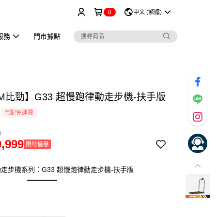
0
中文 (繁體)
服務
門市據點
YM比勁】G33 超慢跑律動走步機-扶手版
宅配免運費
0
,999
限時優惠
走步機系列：G33 超慢跑律動走步機-扶手版