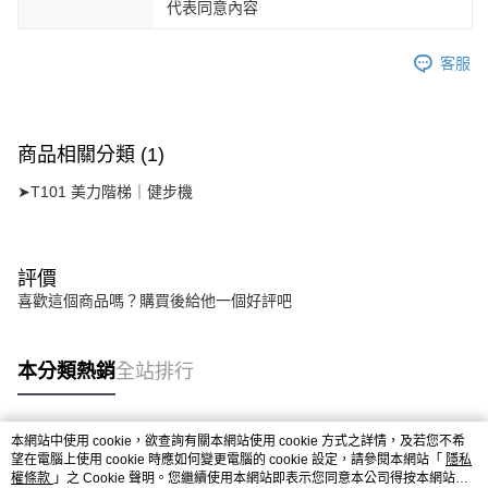
代表同意內容
客服
商品相關分類 (1)
➤T101 美力階梯｜健步機
評價
喜歡這個商品嗎？購買後給他一個好評吧
本分類熱銷
全站排行
本網站中使用 cookie，欲查詢有關本網站使用 cookie 方式之詳情，及若您不希
熱門標籤
望在電腦上使用 cookie 時應如何變更電腦的 cookie 設定，請參閱本網站「
隱私
權條款
」之 Cookie 聲明。您繼續使用本網站即表示您同意本公司得按本網站使