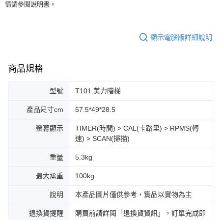
情請參閱說明書。
顯示電腦版詳細說明
商品規格
型號
T101 美力階梯
產品尺寸cm
57.5*49*28.5
螢幕顯示
TIMER(時間) > CAL(卡路里) > RPMS(轉
速) > SCAN(掃描)
重量
5.3kg
最大承重
100kg
說明
本產品圖片僅供參考，實品以實物為主
退換貨提醒
購買前請詳閱「退換貨資訊」，訂單完成即