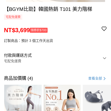
【BGYM比勁】韓國熱銷 T101 美力階梯
宅配免運費
NT$3,699
領券折$700
訂製商品：預計 3 個工作天出貨
付款與運送方式
宅配免運費
付款方式
信用卡一次付款
商品加價購 (4)
查看全部
LINE Pay
Apple Pay
街口支付