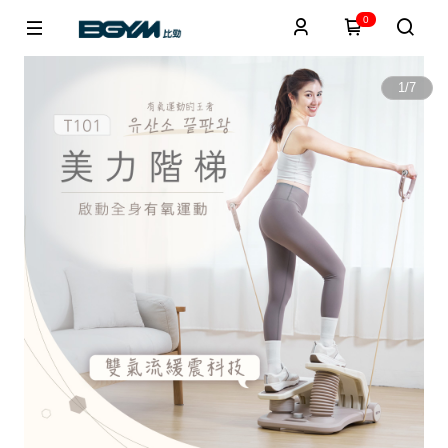
0
1
/
7