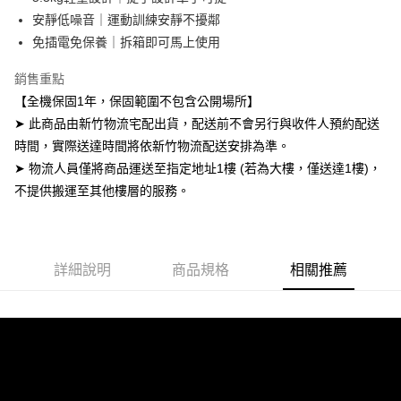
客戶支援中心」
https://netprotections.freshdesk.com/support/home
安靜低噪音｜運動訓練安靜不擾鄰
免插電免保養｜拆箱即可馬上使用
【注意事項】
１．透過由恩沛科技股份有限公司提供之「AFTEE先享後付」服務完成之交
易，需依本服務之必要範圍內提供個人資料，並將交易相關給付款項請求債
銷售重點
權轉讓予恩沛科技股份有限公司。
【全機保固1年，保固範圍不包含公開場所】
２．關於個人資料處理事宜，請瀏覽以下網址：
https://aftee.tw/terms/#terms3
➤ 此商品由新竹物流宅配出貨，配送前不會另行與收件人預約配送
３．未成年的使用者請事先徵得法定代理人或監護人之同意方可使用
時間，實際送達時間將依新竹物流配送安排為準。
「AFTEE先享後付」，若未經同意申辦者引起之損失，本公司不負相關責
➤ 物流人員僅將商品運送至指定地址1樓 (若為大樓，僅送達1樓)，
任。
４．使用「AFTEE先享後付」時，將依據個別帳號之用戶狀況，依本公司即
不提供搬運至其他樓層的服務。
時審查核予不同之上限額度；若仍有額度不足之情形，本公司將視審查結果
請求用戶進行身份認證。
５．嚴禁一人註冊多個帳號或使用他人資訊註冊。若發現惡意使用之情形，
恩沛科技股份有限公司將有權停止該用戶之使用額度並採取法律行動。
詳細說明
商品規格
相關推薦