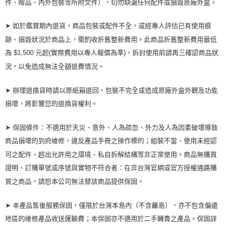
件、贈品、內外包裝等所附文件），切勿缺漏任何配件或損毀原廠外盒。
➤ 如於鑑賞期內退貨，商品包裝或配件不全，或經專人評估已有使用痕
跡、損毀狀況於商品上，需酌收折舊整新費用。此商品折舊整新費用最低
為 $1,500 元起(實際費用以專人報價為準)，拆封使用前請再三確認商品狀
況，以免造成無法全額退費情況。
➤ 辦理退換貨時請以原紙箱退回，包裝不完全或造成原廠外盒外觀及功能
損壞，將影響您的退換貨權利。
➤ 保固條件：不適用於天災、意外、人為疏忽、外力及人為因素破壞導致
商品損壞的到府維修，違反產品手冊之操作標的；組裝不當、使用未經認
可之配件、超出允許用之環境、私自拆解結構等非正常使用。商品無購買
證明、訂購單號或序號與實物不符合者：在非台灣官網或官方授權通路購
買之商品，請恕本公司無法替該商品提供保固。
➤ 本產品售後服務保固，僅限於台灣本島內（不含離島），亦不包含偏遠
地區的維修產品收送運輸費；本保固亦不適用於二手轉賣之產品。保固詳