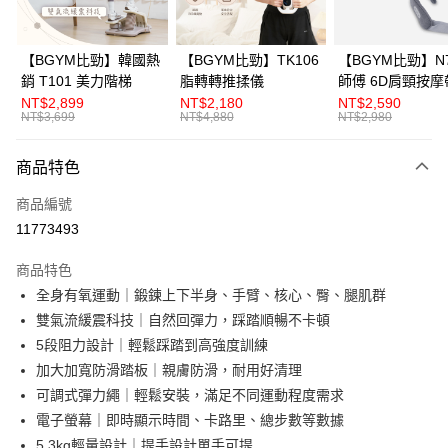
悠遊付
全盈+PAY
【BGYM比勁】韓國熱
【BGYM比勁】TK106
【BGYM比勁】N7
銷 T101 美力階梯
脂轉轉推揉儀
師傅 6D肩頸按摩
AFTEE先享後付
NT$2,899
NT$2,180
NT$2,590
相關說明
NT$3,699
NT$4,880
NT$2,980
【關於「AFTEE先享後付」】
ATM付款
AFTEE先享後付是「在收到商品之後才付款」的支付方式。 讓您購物簡單
商品特色
便利好安心！
１．簡單：不需註冊會員、不需綁卡、不需儲值。
運送方式
商品編號
２．便利：只要手機號碼，簡訊認證，即可結帳。
３．安心：先確認商品／服務後，再付款。
11773493
小型商品提供宅配服務；大型商品到府安裝（不含宜花東、偏遠地
區及離島，另行報價約3000–6000元)
【「AFTEE先享後付」結帳流程】
商品特色
１．於結帳方式選擇「AFTEE先享後付」後，將跳轉至「AFTEE先享後付」
免運費
全身有氧運動｜鍛鍊上下半身、手臂、核心、臀、腿肌群
結帳頁面，進行簡訊認證並確認金額後，即可完成結帳。
２．訂單成立數日內，您將收到繳費通知簡訊。
雙氣流緩震科技｜自然回彈力，踩踏順暢不卡頓
３．收到繳費通知簡訊後14天內，點擊此簡訊中的連結，可透過四大超商／
5段阻力設計｜輕鬆踩踏到高強度訓練
ATM／網路銀行／等多元方式進行付款，方視為交易完成。
※ 請注意：結帳手續完成當下不需立刻繳費，但若您需要取消訂單，請聯絡
加大加寬防滑踏板｜親膚防滑，耐用好清理
購買商品的店家。未經商家同意取消之訂單仍視為有效，需透過AFTEE先享
可調式彈力繩｜輕鬆安裝，滿足不同運動程度需求
後付繳納相關費用。
電子螢幕｜即時顯示時間、卡路里、總步數等數據
※ 交易是否成功請以「AFTEE先享後付 」之結帳頁面顯示為準，若有關於
是否繳費成功／繳費後需取消欲退款等相關疑問，請聯繫「AFTEE先享後付
5.3kg輕量設計｜提手設計單手可提