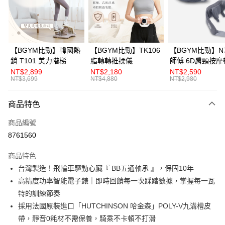
6 期 0 利率 每期
NT$6,165
21家銀行
合作金庫商業銀行
第一商業銀行
華南商業銀行
彰化商業銀行
12 期 0 利率 每期
NT$3,082
21家銀行
合作金庫商業銀行
第一商業銀行
上海商業儲蓄銀行
台北富邦商業銀行
華南商業銀行
彰化商業銀行
合作金庫商業銀行
第一商業銀行
LINE Pay
國泰世華商業銀行
兆豐國際商業銀行
上海商業儲蓄銀行
台北富邦商業銀行
華南商業銀行
彰化商業銀行
臺灣中小企業銀行
台中商業銀行
國泰世華商業銀行
兆豐國際商業銀行
【BGYM比勁】韓國熱
【BGYM比勁】TK106
【BGYM比勁】N7
Apple Pay
上海商業儲蓄銀行
台北富邦商業銀行
匯豐（台灣）商業銀行
華泰商業銀行
臺灣中小企業銀行
台中商業銀行
銷 T101 美力階梯
脂轉轉推揉儀
師傅 6D肩頸按摩
國泰世華商業銀行
兆豐國際商業銀行
聯邦商業銀行
遠東國際商業銀行
匯豐（台灣）商業銀行
華泰商業銀行
NT$2,899
NT$2,180
NT$2,590
街口支付
臺灣中小企業銀行
台中商業銀行
元大商業銀行
永豐商業銀行
NT$3,699
NT$4,880
NT$2,980
聯邦商業銀行
遠東國際商業銀行
匯豐（台灣）商業銀行
華泰商業銀行
玉山商業銀行
星展（台灣）商業銀行
悠遊付
元大商業銀行
永豐商業銀行
聯邦商業銀行
遠東國際商業銀行
台新國際商業銀行
中國信託商業銀行
玉山商業銀行
星展（台灣）商業銀行
商品特色
元大商業銀行
永豐商業銀行
台灣樂天信用卡公司
全盈+PAY
台新國際商業銀行
中國信託商業銀行
玉山商業銀行
星展（台灣）商業銀行
商品編號
台灣樂天信用卡公司
台新國際商業銀行
中國信託商業銀行
AFTEE先享後付
8761560
台灣樂天信用卡公司
相關說明
【關於「AFTEE先享後付」】
商品特色
ATM付款
AFTEE先享後付是「在收到商品之後才付款」的支付方式。 讓您購物簡單
台灣製造！飛輪車驅動心臟『 BB五通軸承 』，保固10年
便利好安心！
１．簡單：不需註冊會員、不需綁卡、不需儲值。
高精度功率智能電子錶｜即時回饋每一次踩踏數據，掌握每一瓦
運送方式
２．便利：只要手機號碼，簡訊認證，即可結帳。
特的訓練節奏
３．安心：先確認商品／服務後，再付款。
小型商品提供宅配服務；大型商品到府安裝（不含宜花東、偏遠地
採用法國原裝進口「H UTCHINSON 哈金森」POLY-V九溝槽皮
區及離島，另行報價約3000–6000元)
【「AFTEE先享後付」結帳流程】
帶，靜音0耗材不需保養，騎乘不卡頓不打滑
１．於結帳方式選擇「AFTEE先享後付」後，將跳轉至「AFTEE先享後付」