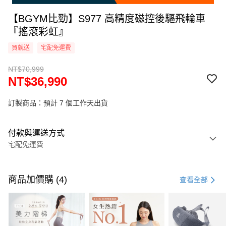
【BGYM比勁】S977 高精度磁控後驅飛輪車
『搖滾彩虹』
買就送
宅配免運費
NT$70,999
NT$36,990
訂製商品：預計 7 個工作天出貨
付款與運送方式
宅配免運費
付款方式
信用卡一次付款
商品加價購 (4)
查看全部
信用卡分期付款
3 期 0 利率 每期
NT$12,330
21家銀行