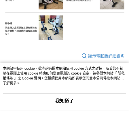
顯示電腦版詳細說明
本網站中使用 cookie，欲查詢有關本網站使用 cookie 方式之詳情，及若您不希
望在電腦上使用 cookie 時應如何變更電腦的 cookie 設定，請參閱本網站「
隱私
商品規格
權條款
」之 Cookie 聲明。您繼續使用本網站即表示您同意本公司得按本網站使
用條款之 Cookie 聲明使用 cookie。
了解更多 >
型號
S977 高精度磁控後驅飛輪車『搖滾彩虹』
產品尺寸cm
長131*寬59*高130
我知道了
飛輪重量
5kg 鋁合金壓鑄飛輪
傳動齒速比
轉速比1：8