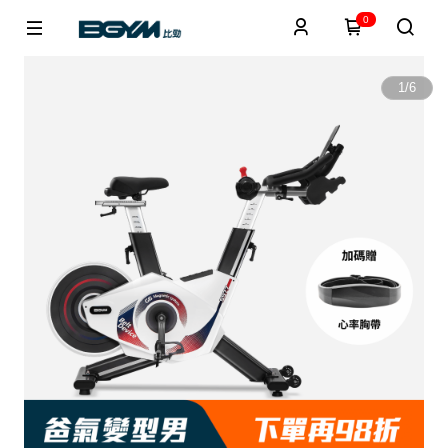
0
1
/
6