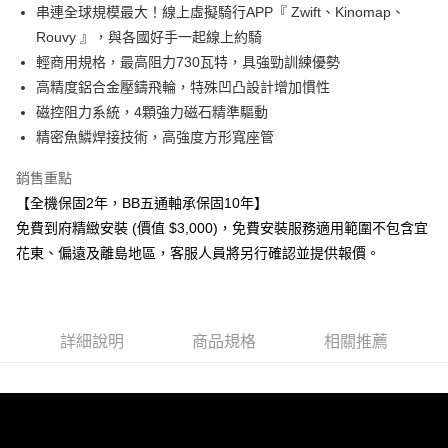
免運費
串連全球規模最大！線上虛擬騎行APP『 Zwift、Kinomap、
結帳頁面，進行簡訊認證並確認金額後，即可完成結帳。
２．訂單成立數日內，您將收到繳費通知簡訊。
Rouvy 』，與各國好手一起線上約騎
３．收到繳費通知簡訊後14天內，點擊此簡訊中的連結，可透過四大超商／
輕商用規格，最高阻力730瓦特，具強勁訓練優勢
ATM／網路銀行／等多元方式進行付款，方視為交易完成。
高精度鋁合金壓鑄飛輪，特殊凹凸設計增加慣性
※ 請注意：結帳手續完成當下不需立刻繳費，但若您需要取消訂單，請聯絡
購買商品的店家。未經商家同意取消之訂單仍視為有效，需透過AFTEE先享
磁控阻力系統，4顆強力磁石精準驅動
後付繳納相關費用。
精密魚鱗焊接技術，高強度方形寬座管
※ 交易是否成功請以「AFTEE先享後付 」之結帳頁面顯示為準，若有關於
是否繳費成功／繳費後需取消欲退款等相關疑問，請聯繫「AFTEE先享後付
銷售重點
客戶支援中心」
https://netprotections.freshdesk.com/support/home
【全機保固2年，BB五通軸承保固10年】
【注意事項】
免費到府精緻安裝 (價值 $3,000)，免費安裝服務適用範圍不包含宜
１．透過由恩沛科技股份有限公司提供之「AFTEE先享後付」服務完成之交
易，需依本服務之必要範圍內提供個人資料，並將交易相關給付款項請求債
花東、偏遠及離島地區，客服人員將另行確認並提供報價。
權轉讓予恩沛科技股份有限公司。
２．關於個人資料處理事宜，請瀏覽以下網址：
https://aftee.tw/terms/#terms3
３．未成年的使用者請事先徵得法定代理人或監護人之同意方可使用
詳細說明
商品規格
相關推薦
「AFTEE先享後付」，若未經同意申辦者引起之損失，本公司不負相關責
任。
４．使用「AFTEE先享後付」時，將依據個別帳號之用戶狀況，依本公司即
時審查核予不同之上限額度；若仍有額度不足之情形，本公司將視審查結果
請求用戶進行身份認證。
５．嚴禁一人註冊多個帳號或使用他人資訊註冊。若發現惡意使用之情形，