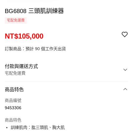
BG6808 三頭肌訓練器
宅配免運費
NT$105,000
訂製商品：預計 90 個工作天出貨
付款與運送方式
宅配免運費
付款方式
商品特色
信用卡一次付款
商品編號
運送方式
9453306
小型商品提供宅配服務；大型商品到府安裝（不含宜花東、偏遠地
商品特色
區及離島，另行報價約3000–6000元)
訓練肌肉：肱三頭肌、胸大肌
免運費