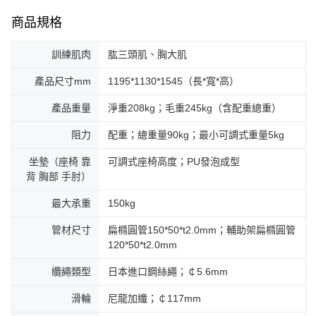
商品規格
訓練肌肉
肱三頭肌、胸大肌
產品尺寸mm
1195*1130*1545（長*寬*高）
產品重量
淨重208kg；毛重245kg（含配重總重）
阻力
配重；總重量90kg；最小可調式重量5kg
坐墊（座椅 靠
可調式座椅高度；PU發泡成型
背 胸部 手肘）
最大承重
150kg
管材尺寸
扁橢圓管150*50*t2.0mm；輔助架扁橢圓管
120*50*t2.0mm
纜繩類型
日本進口鋼絲繩；￠5.6mm
滑輪
尼龍加纖；￠117mm