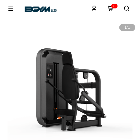
0
1
/
1