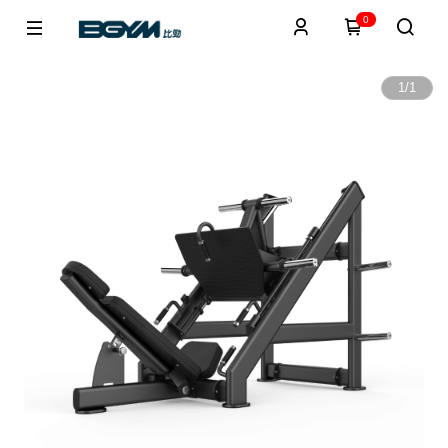
0
1
/
1