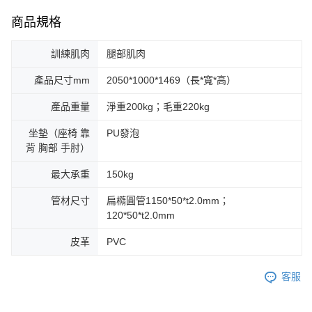
商品規格
訓練肌肉
腿部肌肉
產品尺寸mm
2050*1000*1469（長*寬*高）
產品重量
淨重200kg；毛重220kg
坐墊（座椅 靠
PU發泡
背 胸部 手肘）
最大承重
150kg
管材尺寸
扁橢圓管1150*50*t2.0mm；
120*50*t2.0mm
皮革
PVC
客服