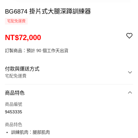
BG6874 掛片式大腿深蹲訓練器
宅配免運費
NT$72,000
訂製商品：預計 90 個工作天出貨
付款與運送方式
宅配免運費
付款方式
商品特色
信用卡一次付款
商品編號
運送方式
9453335
小型商品提供宅配服務；大型商品到府安裝（不含宜花東、偏遠地
商品特色
區及離島，另行報價約3000–6000元)
訓練肌肉：腿部肌肉
免運費