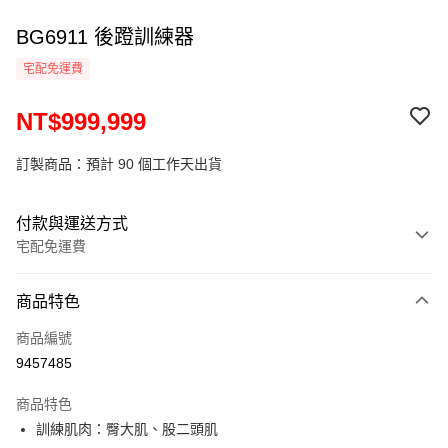
BG6911 後蹬訓練器
宅配免運費
NT$999,999
訂製商品：預計 90 個工作天出貨
付款與運送方式
宅配免運費
付款方式
商品特色
信用卡一次付款
商品編號
運送方式
9457485
小型商品提供宅配服務；大型商品到府安裝（不含宜花東、偏遠地
商品特色
區及離島，另行報價約3000–6000元)
訓練肌肉：臀大肌、股二頭肌
免運費