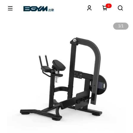
0
1
/
1