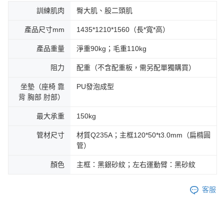
訓練肌肉
臀大肌、股二頭肌
產品尺寸mm
1435*1210*1560（長*寬*高）
產品重量
淨重90kg；毛重110kg
阻力
配重（不含配重板，需另配單獨購買）
坐墊（座椅 靠
PU發泡成型
背 胸部 肘部）
最大承重
150kg
管材尺寸
材質Q235A；主框120*50*t3.0mm（扁橢圓
管）
顏色
主框：黑銀砂紋；左右運動臂：黑砂紋
客服