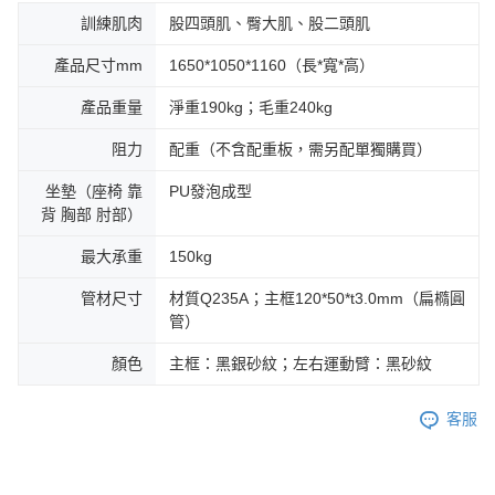
訓練肌肉
股四頭肌、臀大肌、股二頭肌
產品尺寸mm
1650*1050*1160（長*寬*高）
產品重量
淨重190kg；毛重240kg
阻力
配重（不含配重板，需另配單獨購買）
坐墊（座椅 靠
PU發泡成型
背 胸部 肘部）
最大承重
150kg
管材尺寸
材質Q235A；主框120*50*t3.0mm（扁橢圓
管）
顏色
主框：黑銀砂紋；左右運動臂：黑砂紋
客服