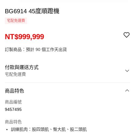
BG6914 45度順蹬機
宅配免運費
NT$999,999
訂製商品：預計 90 個工作天出貨
付款與運送方式
宅配免運費
付款方式
商品特色
信用卡一次付款
商品編號
運送方式
9457495
小型商品提供宅配服務；大型商品到府安裝（不含宜花東、偏遠地
商品特色
區及離島，另行報價約3000–6000元)
訓練肌肉：股四頭肌、臀大肌、股二頭肌
免運費