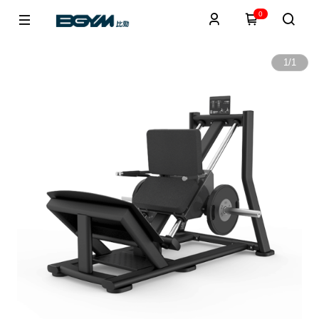
0
1
/
1