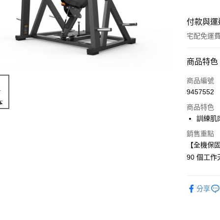
付款與運
宅配免運
付款方式
商品特色
信用卡一
商品編號
9457552
商品特色
運送方式
訓練肌
小型商品
銷售重點
區及離島，另
【全機保固
免運費
90 個工
分享