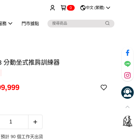
0
中文 (繁體)
服務
門市據點
13 分動坐式推肩訓練器
9,999
預計 90 個工作天出貨