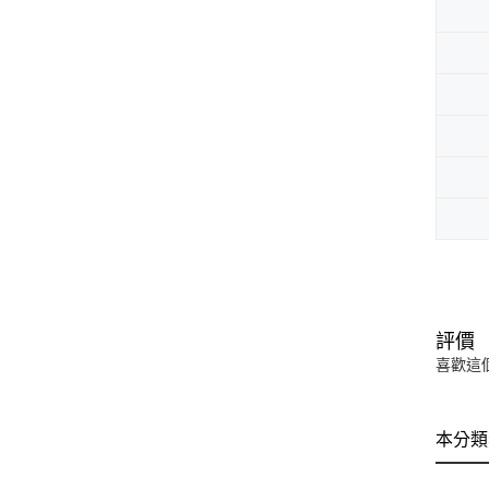
評價
喜歡這
本分類