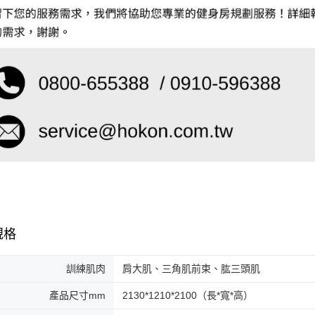
規格
訓練肌肉
肩大肌、三角肌前束、肱三頭肌
產品尺寸mm
2130*1210*2100（長*寬*高）