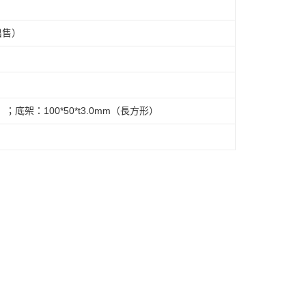
出售）
）；底架：100*50*t3.0mm（長方形）