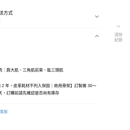
送方式
費
清除
紀錄
次付款
肉：肩大肌、三角肌前束、肱三頭肌
提供宅配服務；大型商品到府安裝（不含宜花東、偏遠地
行報價約3000–6000元)
 2 年，皮革耗材不列入保固｜商用骨架】訂製需 30～
作天，訂購前請先確認是否尚有庫存
客服