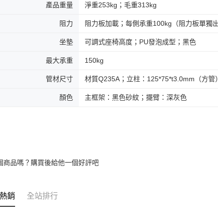
產品重量
淨重253kg；毛重313kg
阻力
阻力板加載；每側承重100kg（阻力板單獨
坐墊
可調式座椅高度；PU發泡成型；黑色
最大承重
150kg
管材尺寸
材質Q235A；立柱：125*75*t3.0mm（方管
顏色
主框架：黑色砂紋；擺臂：深灰色
個商品嗎？購買後給他一個好評吧
熱銷
全站排行