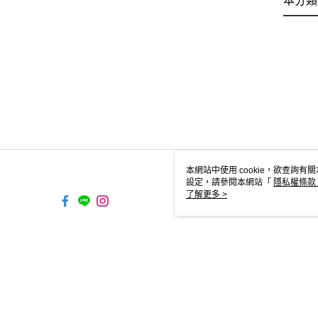
本分類
本網站中使用 cookie，欲查詢有關
設定，請參閱本網站「
隱私權條款
使用 cookie。
了解更多 >
TYO-TW-MWEBG131 Web2.0
© 2026 by 合康健康行銷有限公司