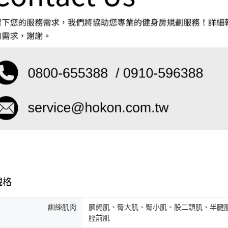
規格
訓練肌肉
膕繩肌、臀大肌、臀小肌、股二頭肌、半腱
脛前肌