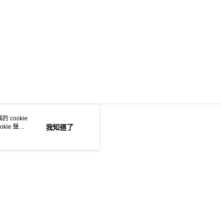
 cookie
kie 聲明
我知道了
若接到可疑電話，請洽詢165反詐騙專線
本站最佳瀏覽環境請使用 Google Chrome、Firefox 或 Edge 以上版本