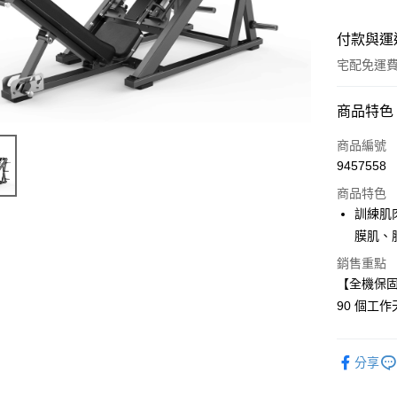
付款與運
宅配免運
付款方式
商品特色
信用卡一
商品編號
9457558
商品特色
運送方式
訓練肌
小型商品
膜肌、
區及離島，另
銷售重點
免運費
【全機保固
90 個工
分享