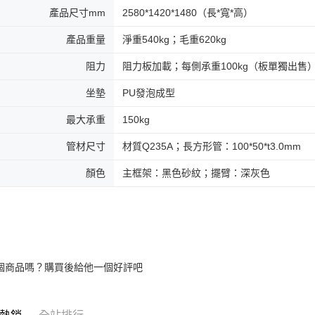
產品尺寸mm
2580*1420*1480（長*寬*高）
產品重量
淨重540kg；毛重620kg
阻力
阻力板加載；每側承重100kg（板單獨出售
坐墊
PU發泡成型
最大承重
150kg
管材尺寸
材質Q235A；長方形管：100*50*t3.0mm
顏色
主框架：黑色砂紋；擺臂：深灰色
個商品嗎？購買後給他一個好評吧