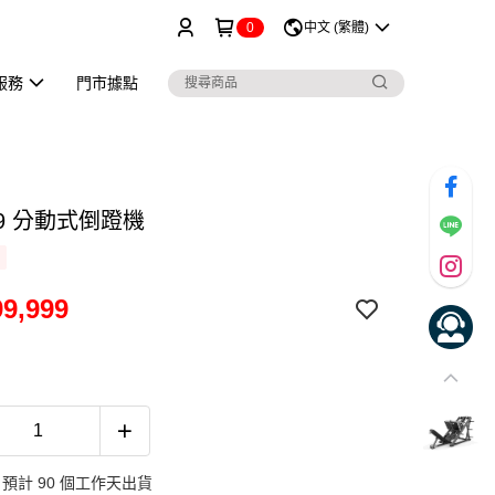
0
中文 (繁體)
服務
門市據點
19 分動式倒蹬機
9,999
預計 90 個工作天出貨